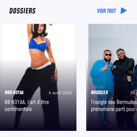
DOSSIERS
VOIR TOUT
#BB NOYAA
#DOSSIER
6 août 2026
30 
BB NOYAA, l’art d’être
Triangle des Bermudes
sentimentale
phénomène parti pour 