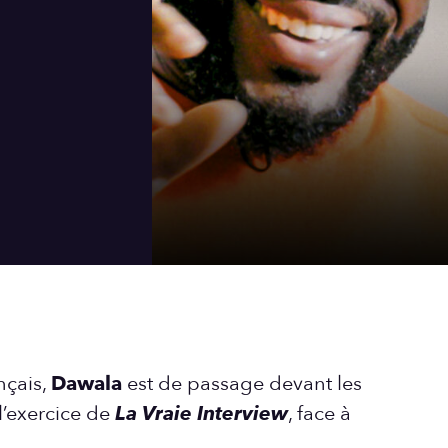
nçais,
Dawala
est de passage devant les
 l’exercice de
La Vraie Interview
, face à