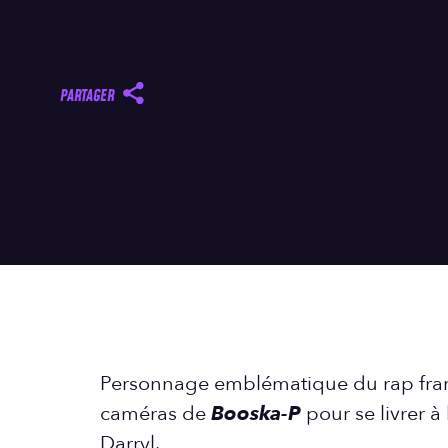
PARTAGER
Personnage emblématique du rap fra
caméras de
Booska-P
pour se livrer à
Darryl.