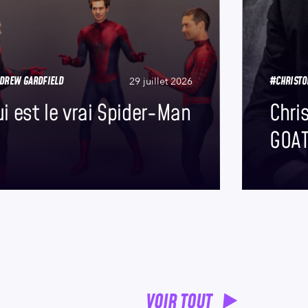
DREW GARDFIELD
#CHRISTO
29 juillet 2026
i est le vrai Spider-Man
Chri
GOAT
VOIR TOUT