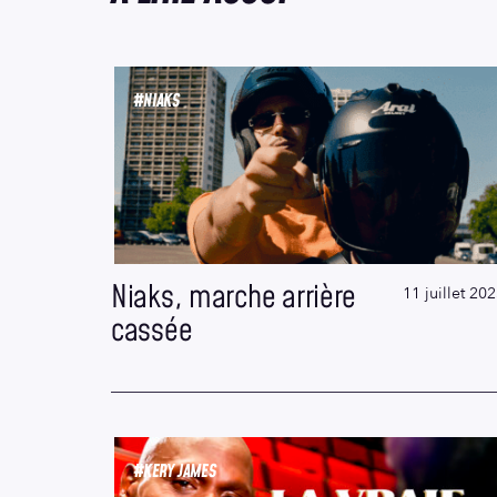
#NIAKS
Niaks, marche arrière
11 juillet 20
cassée
#KERY JAMES