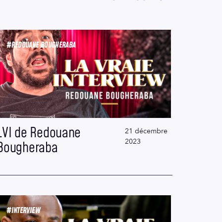
#REDOUANE BOUGHERABA
LVI de Redouane
21 décembre
2023
Bougheraba
#INTERVIEW